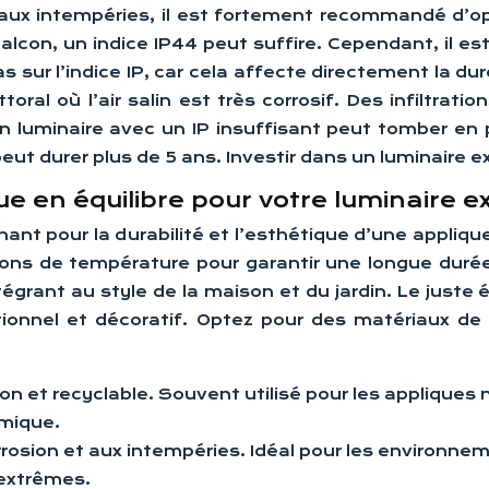
ux intempéries, il est fortement recommandé d’opt
lcon, un indice IP44 peut suffire. Cependant, il est 
 sur l’indice IP, car cela affecte directement la du
oral où l’air salin est très corrosif. Des infiltrat
 luminaire avec un IP insuffisant peut tomber en 
eut durer plus de 5 ans. Investir dans un luminaire ex
ue en équilibre pour votre luminaire e
ant pour la durabilité et l’esthétique d’une appliqu
tions de température pour garantir une longue duré
égrant au style de la maison et du jardin. Le juste 
ctionnel et décoratif. Optez pour des matériaux de
ion et recyclable. Souvent utilisé pour les appliqu
rmique.
orrosion et aux intempéries. Idéal pour les environne
extrêmes.