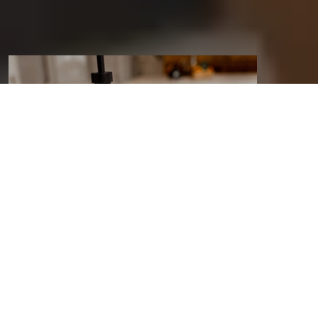
Technologies
innovantes d’éclairage
connecté
Intégration harmonieuse de capteurs
environnementaux et détecteurs de
mouvement automatiques, couplés à des
systèmes d’éclairage biodynamique pour
une expérience lumineuse personnalisée.